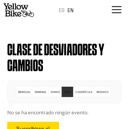
Ir
M
ES
al
EN
contenido
CLASE DE DESVIADORES Y
CAMBIOS
MENSUAL
SEMANAL
DIARIO
LISTA
CUADRÍCULA
MOSAICO
No se ha encontrado ningún evento.
Suscribirse al